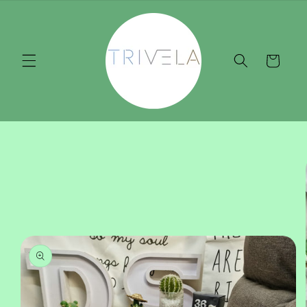
Pular
para o
conteúdo
Carrinho
Pular para
as
informações
do produto