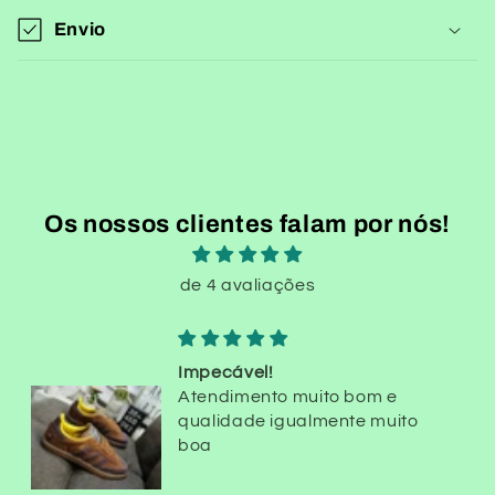
o
Envio
r
e
c
o
l
h
Os nossos clientes falam por nós!
í
v
de 4 avaliações
e
l
Impecável!
Atendimento muito bom e
qualidade igualmente muito
boa