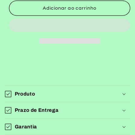
quantidade
quantidade
de
de
Adicionar ao carrinho
Adidas
Adidas
Samba
Samba
Branco
Branco
C
o
Produto
n
t
Prazo de Entrega
e
ú
Garantia
d