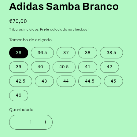
Adidas Samba Branco
Preço
€70,00
normal
Tributos incluídos.
Frete
calculado no checkout.
Tamanho do calçado
36
36.5
37
38
38.5
39
40
40.5
41
42
42.5
43
44
44.5
45
46
Quantidade
Diminuir
Aumentar
a
a