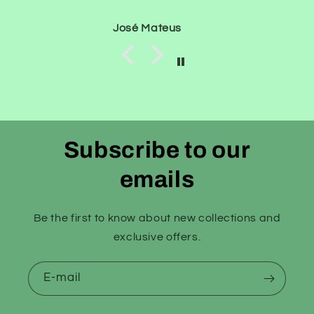
José Mateus
Subscribe to our
emails
Be the first to know about new collections and
exclusive offers.
E-mail