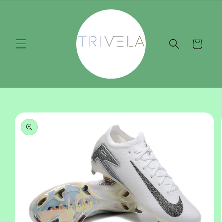
Pular
para o
conteúdo
Carrinho
Pular para
as
informações
do produto