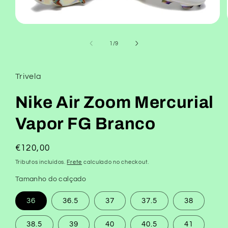
Abrir
mídia
1
de
1
/
9
na
janela
modal
Trivela
Nike Air Zoom Mercurial
Vapor FG Branco
Preço
€120,00
normal
Tributos incluídos.
Frete
calculado no checkout.
Tamanho do calçado
36
36.5
37
37.5
38
38.5
39
40
40.5
41