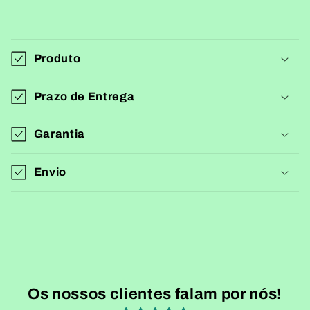
C
o
Produto
n
t
Prazo de Entrega
e
ú
Garantia
d
o
Envio
r
e
c
o
l
h
Os nossos clientes falam por nós!
í