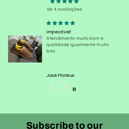
v
de 4 avaliações
e
l
Impecável!
Atendimento muito bom e
qualidade igualmente muito
boa
José Mateus
Subscribe to our